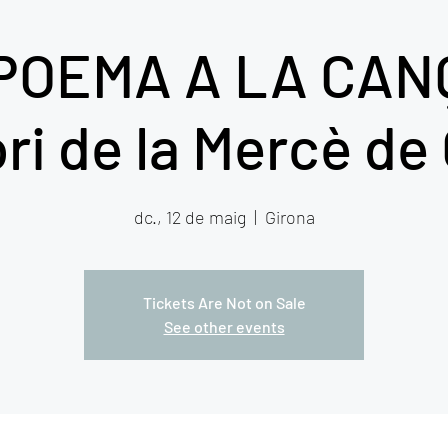
POEMA A LA CANÇÓ
ri de la Mercè de
dc., 12 de maig
  |  
Girona
Tickets Are Not on Sale
See other events