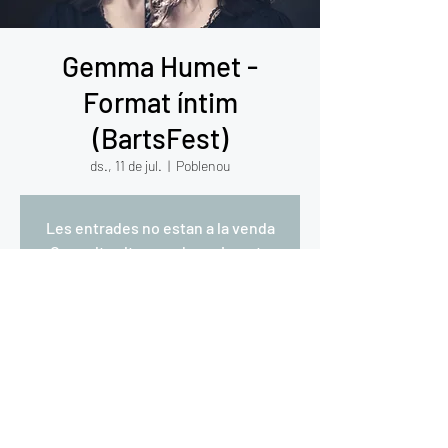
Gemma Humet -
Format íntim
(BartsFest)
ds., 11 de jul.
  |  
Poblenou
Les entrades no estan a la venda
Consulta altres esdeveniments
Hora i ubicació
11 de jul. del 2026, 19:00 – 23:00
Poblenou, Poblenou, Sant Martí, Barcelona,
Espanya