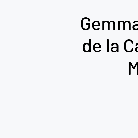
Gemma H
de la C
M