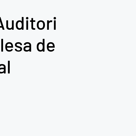
Auditori
Olesa de
al