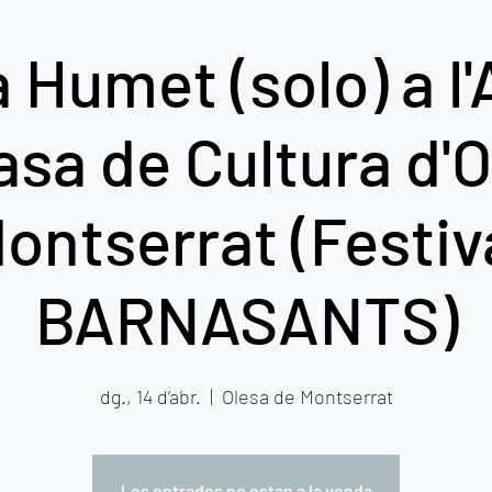
umet (solo) a l'
asa de Cultura d'
ontserrat (Festiv
BARNASANTS)
dg., 14 d’abr.
  |  
Olesa de Montserrat
Les entrades no estan a la venda