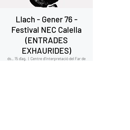
Llach - Gener 76 -
Festival NEC Calella
(ENTRADES
EXHAURIDES)
ds., 15 d’ag.
  |  
Centre d'Interpretació del Far de
Calell
Hora i ubicació
15 d’ag. del 2026, 21:00 – 23:00
Centre d'Interpretació del Far de Calell, N-2,
km. 666, 08370 Calella, Barcelona, Espanya
©2021 Gemma Humet