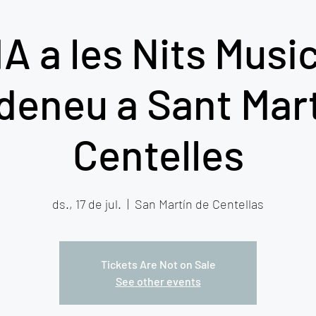
A a les Nits Music
ldeneu a Sant Mart
Centelles
ds., 17 de jul.
  |  
San Martín de Centellas
Tickets Are Not on Sale
See other events