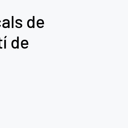
als de
í de