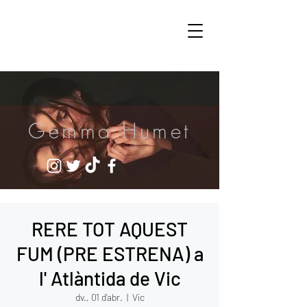
Gemma Humet
RERE TOT AQUEST
FUM (PRE ESTRENA) a
l' Atlàntida de Vic
dv., 01 d’abr.
  |  
Vic