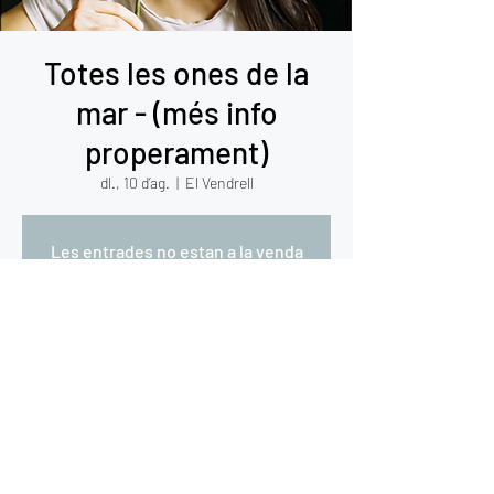
Totes les ones de la
mar - (més info
properament)
dl., 10 d’ag.
  |  
El Vendrell
Les entrades no estan a la venda
Consulta altres esdeveniments
Hora i ubicació
10 d’ag. del 2026, 0:00 – 0:05
El Vendrell, El Vendrell, Tarragona, Espanya