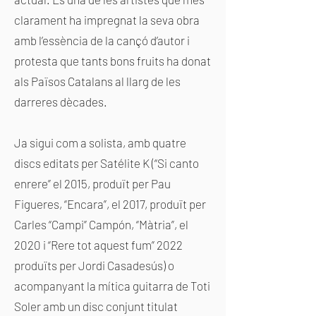
clarament ha impregnat la seva obra
amb l’essència de la cançó d’autor i
protesta que tants bons fruits ha donat
als Països Catalans al llarg de les
darreres dècades.
Ja sigui com a solista, amb quatre
discs editats per Satélite K (“Si canto
enrere” el 2015, produït per Pau
Figueres, “Encara”, el 2017, produït per
Carles “Campi” Campón, “Màtria”, el
2020 i “Rere tot aquest fum” 2022
produïts per Jordi Casadesús) o
acompanyant la mítica guitarra de Toti
Soler amb un disc conjunt titulat