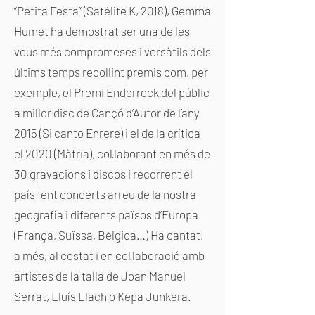
“Petita Festa” (Satélite K, 2018), Gemma
Humet ha demostrat ser una de les
veus més compromeses i versàtils dels
últims temps recollint premis com, per
exemple, el Premi Enderrock del públic
a millor disc de Cançó d’Autor de l’any
2015 (Si canto Enrere) i el de la crítica
el 2020 (Màtria), col·laborant en més de
30 gravacions i discos i recorrent el
país fent concerts arreu de la nostra
geografia i diferents països d’Europa
(França, Suïssa, Bèlgica…) Ha cantat,
a més, al costat i en col·laboració amb
artistes de la talla de Joan Manuel
Serrat, Lluís Llach o Kepa Junkera.