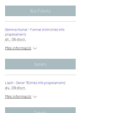
Buy Tickets
Gemma Humet - Format íntim (més info
properament)
dt., 06 d’oct.
Més informació
Detalls
Llach - Gener 76 (més info properament)
dv., 09 d’oct.
Més informació
Detalls