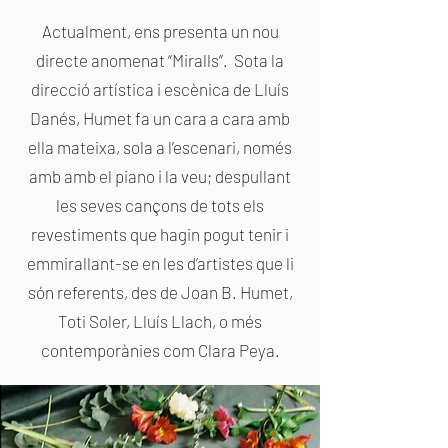
Actualment, ens presenta un nou
directe anomenat “Miralls”. Sota la
direcció artística i escènica de Lluís
Danés, Humet fa un cara a cara amb
ella mateixa, sola a l’escenari, només
amb amb el piano i la veu; despullant
les seves cançons de tots els
revestiments que hagin pogut tenir i
emmirallant-se en les d’artistes que li
són referents, des de Joan B. Humet,
Toti Soler, Lluís Llach, o més
contemporànies com Clara Peya.